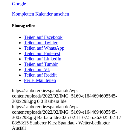
Google
bedingter
Ausfall
Kompletten Kalender ansehen
Eintrag teilen
Teilen auf Facebook
Teilen auf Twitter
Teilen auf WhatsApp
Teilen auf Pinterest
Teilen auf LinkedIn
Teilen auf Tumblr
Teilen auf Vk
Teilen auf Reddit
Per E-Mail teilen
https://saubererkiezspandau.de/wp-
content/uploads/2022/02/IMG_5169-e1644694605545-
300x298.jpg
0
0
Barbara Ide
https://saubererkiezspandau.de/wp-
content/uploads/2022/02/IMG_5169-e1644694605545-
300x298.jpg
Barbara Ide
2025-02-11 07:55:36
2025-02-17
08:58:15
Sauberer Kiez Spandau - Wetter-bedingter
Ausfall