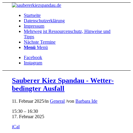
Startseite
Datenschutzerklärung
Impressum
Mehrweg ist Ressourcenschutz, Hinweise und
Tipps
Nächste Termine
Menü
Menü
Facebook
Instagram
Sauberer Kiez Spandau - Wetter-
bedingter Ausfall
11. Februar 2025
/
in
General
/
von
Barbara Ide
Sauberer
15:30
–
16:30
Kiez
17. Februar 2025
Spandau
iCal
-
Wetter-