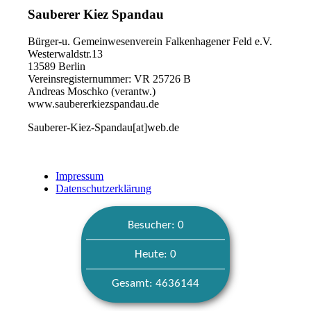
Sauberer Kiez Spandau
Bürger-u. Gemeinwesenverein Falkenhagener Feld e.V.
Westerwaldstr.13
13589 Berlin
Vereinsregisternummer: VR 25726 B
Andreas Moschko (verantw.)
www.saubererkiezspandau.de
Sauberer-Kiez-Spandau[at]web.de
Impressum
Datenschutzerklärung
Besucher: 0
Heute: 0
Gesamt: 4636144