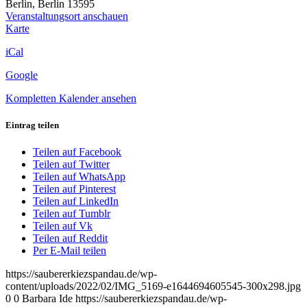
Berlin
,
Berlin
13595
Bushaltestelle
Veranstaltungsort anschauen
Alt
Stadtteilladen
Karte
Pichelsdorf
Adamstraße
*Müll
iCal
39
sammeln
-
Google
Biber
schützen*
Kompletten Kalender ansehen
Eintrag teilen
Teilen auf Facebook
Teilen auf Twitter
Teilen auf WhatsApp
Teilen auf Pinterest
Teilen auf LinkedIn
Teilen auf Tumblr
Teilen auf Vk
Teilen auf Reddit
Per E-Mail teilen
https://saubererkiezspandau.de/wp-
content/uploads/2022/02/IMG_5169-e1644694605545-300x298.jpg
0
0
Barbara Ide
https://saubererkiezspandau.de/wp-