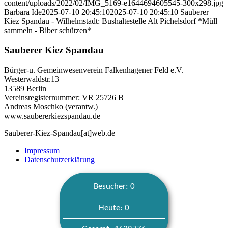
content/uploads/2022/02/IMG_5169-e1644694605545-300x298.jpg
Barbara Ide
2025-07-10 20:45:10
2025-07-10 20:45:10
Sauberer
Kiez Spandau - Wilhelmstadt: Bushaltestelle Alt Pichelsdorf *Müll
sammeln - Biber schützen*
Sauberer Kiez Spandau
Bürger-u. Gemeinwesenverein Falkenhagener Feld e.V.
Westerwaldstr.13
13589 Berlin
Vereinsregisternummer: VR 25726 B
Andreas Moschko (verantw.)
www.saubererkiezspandau.de
Sauberer-Kiez-Spandau[at]web.de
Impressum
Datenschutzerklärung
Besucher: 0
Heute: 0