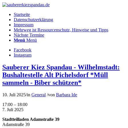
Startseite
Datenschutzerklärung
Impressum
Mehrweg ist Ressourcenschutz, Hinweise und Tipps
Nächste Termine
Menü
Menü
Facebook
Instagram
Sauberer Kiez Spandau - Wilhelmstadt:
Bushaltestelle Alt Pichelsdorf *Müll
sammeln - Biber schützen*
10. Juli 2025
/
in
General
/
von
Barbara Ide
Sauberer
17:00
–
18:00
Kiez
7. Juli 2025
Spandau
Stadtteilladen Adamstraße 39
-
Adamstraße 39
Wilhelmstadt: