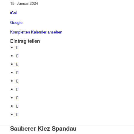
Kiez
15. Januar 2024
Spandau
iCal
-
Neuendorfer
Google
Straße
Kompletten Kalender ansehen
1,
Eintrag teilen
gegenüber
Brauhaus
Spandau
Sauberer Kiez Spandau