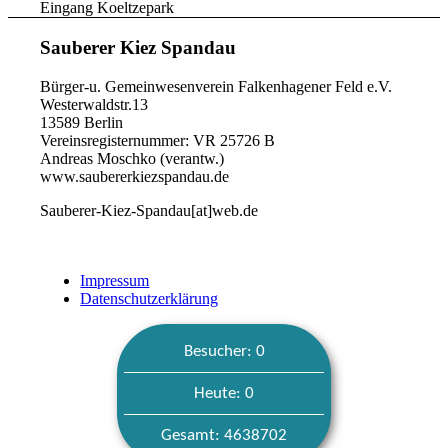
Eingang Koeltzepark
Sauberer Kiez Spandau
Bürger-u. Gemeinwesenverein Falkenhagener Feld e.V.
Westerwaldstr.13
13589 Berlin
Vereinsregisternummer: VR 25726 B
Andreas Moschko (verantw.)
www.saubererkiezspandau.de
Sauberer-Kiez-Spandau[at]web.de
Impressum
Datenschutzerklärung
Besucher: 0
Heute: 0
Gesamt: 4638702