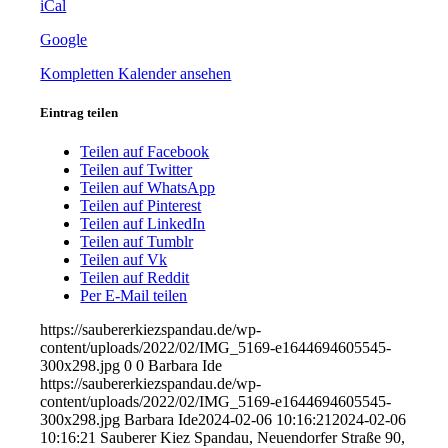
iCal
Neuendorfer
Straße
Google
90,
Eingang
Kompletten Kalender ansehen
Koeltzepark
Eintrag teilen
Teilen auf Facebook
Teilen auf Twitter
Teilen auf WhatsApp
Teilen auf Pinterest
Teilen auf LinkedIn
Teilen auf Tumblr
Teilen auf Vk
Teilen auf Reddit
Per E-Mail teilen
https://saubererkiezspandau.de/wp-
content/uploads/2022/02/IMG_5169-e1644694605545-
300x298.jpg
0
0
Barbara Ide
https://saubererkiezspandau.de/wp-
content/uploads/2022/02/IMG_5169-e1644694605545-
300x298.jpg
Barbara Ide
2024-02-06 10:16:21
2024-02-06
10:16:21
Sauberer Kiez Spandau, Neuendorfer Straße 90,