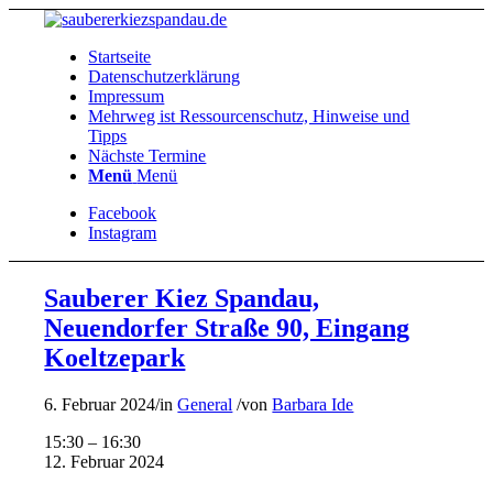
Startseite
Datenschutzerklärung
Impressum
Mehrweg ist Ressourcenschutz, Hinweise und
Tipps
Nächste Termine
Menü
Menü
Facebook
Instagram
Sauberer Kiez Spandau,
Neuendorfer Straße 90, Eingang
Koeltzepark
6. Februar 2024
/
in
General
/
von
Barbara Ide
Sauberer
15:30
–
16:30
Kiez
12. Februar 2024
Spandau,