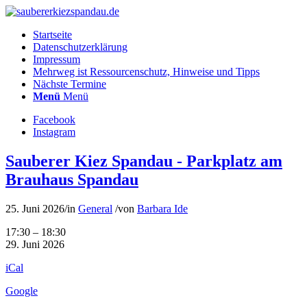
Startseite
Datenschutzerklärung
Impressum
Mehrweg ist Ressourcenschutz, Hinweise und Tipps
Nächste Termine
Menü
Menü
Facebook
Instagram
Sauberer Kiez Spandau - Parkplatz am
Brauhaus Spandau
25. Juni 2026
/
in
General
/
von
Barbara Ide
Sauberer
17:30
–
18:30
Kiez
29. Juni 2026
Spandau
iCal
-
Parkplatz
Google
am
Brauhaus