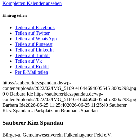
Kompletten Kalender ansehen
Spandau
Eintrag teilen
Teilen auf Facebook
Teilen auf Twitter
Teilen auf WhatsApp
Teilen auf Pinterest
Teilen auf LinkedIn
Teilen auf Tumblr
Teilen auf Vk
Teilen auf Reddit
Per E-Mail teilen
https://saubererkiezspandau.de/wp-
content/uploads/2022/02/IMG_5169-e1644694605545-300x298.jpg
0
0
Barbara Ide
https://saubererkiezspandau.de/wp-
content/uploads/2022/02/IMG_5169-e1644694605545-300x298.jpg
Barbara Ide
2026-06-25 11:25:40
2026-06-25 11:25:40
Sauberer
Kiez Spandau - Parkplatz am Brauhaus Spandau
Sauberer Kiez Spandau
Bürger-u. Gemeinwesenverein Falkenhagener Feld e.V.