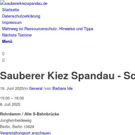
Startseite
Datenschutzerklärung
Impressum
Mehrweg ist Ressourcenschutz, Hinweise und Tipps
Nächste Termine
Menü
Sauberer Kiez Spandau - Sc
19. Juni 2025
/
in
General
/
von
Barbara Ide
Sauberer
15:00
–
16:00
Kiez
8. Juli 2025
Spandau
Rohrdamm / Alte S-Bahnbrücke
-
Jungfernheideweg
Schulaktion:
Berlin
,
Berlin
13629
Lynar-
Veranstaltungsort anschauen