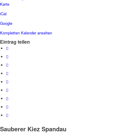
Grundschule,
Rohrdamm
Karte
Lutherstr.
/
19-
iCal
Alte
20
S-
Google
Bahnbrücke
Kompletten Kalender ansehen
Eintrag teilen
Sauberer Kiez Spandau