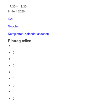
Sauberer
17:30
–
18:30
Kiez
8. Juni 2026
Spandau,
iCal
Zwischen
Spielplatz
Google
Askanierring/Sportanlage
Kompletten Kalender ansehen
Grüngürtel
Eintrag teilen