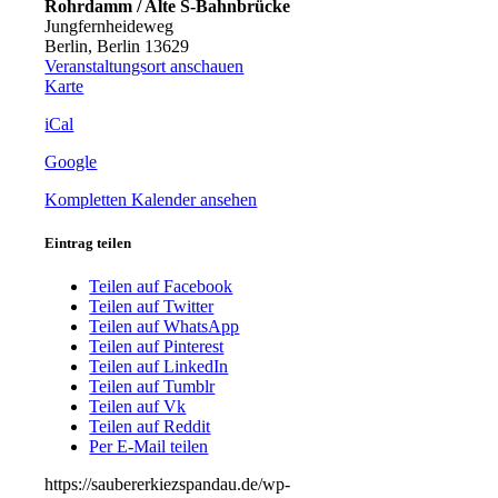
Rohrdamm / Alte S-Bahnbrücke
rund
Jungfernheideweg
um
Berlin
,
Berlin
13629
den
Veranstaltungsort anschauen
Stadtteilladen,
Rohrdamm
Karte
Streitstraße
/
60
iCal
Alte
S-
Google
Bahnbrücke
Kompletten Kalender ansehen
Eintrag teilen
Teilen auf Facebook
Teilen auf Twitter
Teilen auf WhatsApp
Teilen auf Pinterest
Teilen auf LinkedIn
Teilen auf Tumblr
Teilen auf Vk
Teilen auf Reddit
Per E-Mail teilen
https://saubererkiezspandau.de/wp-