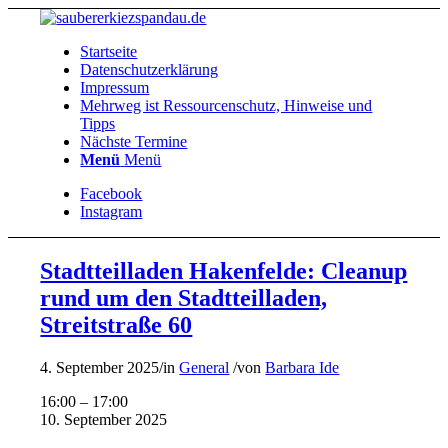
Startseite
Datenschutzerklärung
Impressum
Mehrweg ist Ressourcenschutz, Hinweise und
Tipps
Nächste Termine
Menü
Menü
Facebook
Instagram
Stadtteilladen Hakenfelde: Cleanup
rund um den Stadtteilladen,
Streitstraße 60
4. September 2025
/
in
General
/
von
Barbara Ide
Stadtteilladen
16:00
–
17:00
Hakenfelde:
10. September 2025
Cleanup