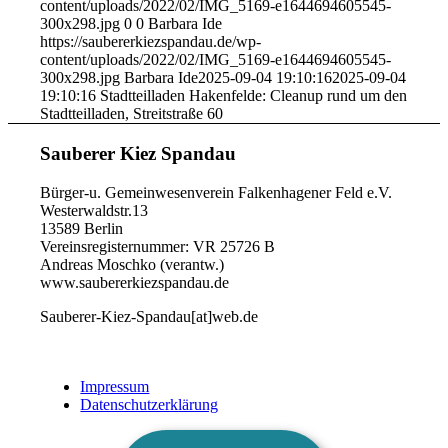
content/uploads/2022/02/IMG_5169-e1644694605545-
300x298.jpg
0
0
Barbara Ide
https://saubererkiezspandau.de/wp-
content/uploads/2022/02/IMG_5169-e1644694605545-
300x298.jpg
Barbara Ide
2025-09-04 19:10:16
2025-09-04
19:10:16
Stadtteilladen Hakenfelde: Cleanup rund um den
Stadtteilladen, Streitstraße 60
Sauberer Kiez Spandau
Bürger-u. Gemeinwesenverein Falkenhagener Feld e.V.
Westerwaldstr.13
13589 Berlin
Vereinsregisternummer: VR 25726 B
Andreas Moschko (verantw.)
www.saubererkiezspandau.de
Sauberer-Kiez-Spandau[at]web.de
Impressum
Datenschutzerklärung