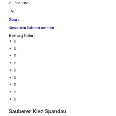
ist
20. April 2026
besser
iCal
-
Spandau
Google
räumt
Kompletten Kalender ansehen
auf!
Eintrag teilen
Bismarckstraße
54,
Kant-
Gymnasium
Sauberer Kiez Spandau