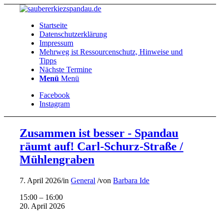
Startseite
Datenschutzerklärung
Impressum
Mehrweg ist Ressourcenschutz, Hinweise und
Tipps
Nächste Termine
Menü
Menü
Facebook
Instagram
Zusammen ist besser - Spandau
räumt auf! Carl-Schurz-Straße /
Mühlengraben
7. April 2026
/
in
General
/
von
Barbara Ide
Zusammen
15:00
–
16:00
ist
20. April 2026
besser