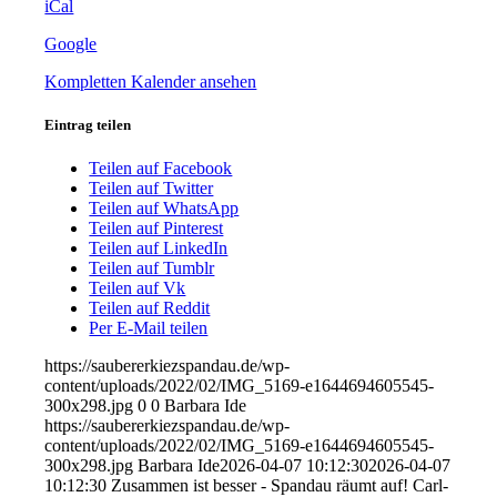
iCal
-
Spandau
Google
räumt
auf!
Kompletten Kalender ansehen
Carl-
Schurz-
Eintrag teilen
Straße
/
Mühlengraben
Teilen auf Facebook
Teilen auf Twitter
Teilen auf WhatsApp
Teilen auf Pinterest
Teilen auf LinkedIn
Teilen auf Tumblr
Teilen auf Vk
Teilen auf Reddit
Per E-Mail teilen
https://saubererkiezspandau.de/wp-
content/uploads/2022/02/IMG_5169-e1644694605545-
300x298.jpg
0
0
Barbara Ide
https://saubererkiezspandau.de/wp-
content/uploads/2022/02/IMG_5169-e1644694605545-
300x298.jpg
Barbara Ide
2026-04-07 10:12:30
2026-04-07
10:12:30
Zusammen ist besser - Spandau räumt auf! Carl-