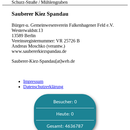
Schurz-Straße / Mühlengraben
Sauberer Kiez Spandau
Bürger-u. Gemeinwesenverein Falkenhagener Feld e.V.
Westerwaldstr.13
13589 Berlin
Vereinsregisternummer: VR 25726 B
Andreas Moschko (verantw.)
www.saubererkiezspandau.de
Sauberer-Kiez-Spandau[at]web.de
Impressum
Datenschutzerklärung
Besucher: 0
Heute: 0
Gesamt: 4636787